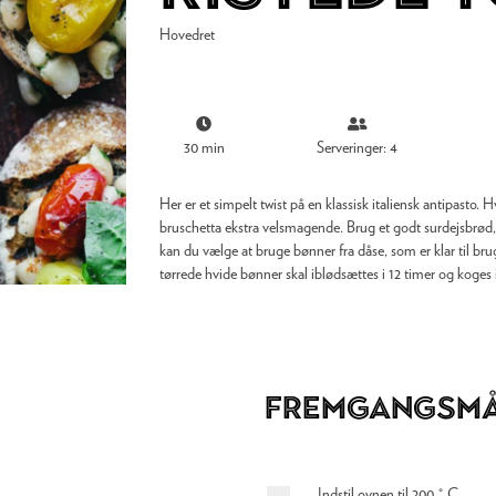
Hovedret
30 min
Serveringer: 4
Her er et simpelt twist på en klassisk italiensk antipasto. 
bruschetta ekstra velsmagende. Brug et godt surdejsbrød, 
kan du vælge at bruge bønner fra dåse, som er klar til br
tørrede hvide bønner skal iblødsættes i 12 timer og koges i 
Fremgangsm
Indstil ovnen til 200 ° C.