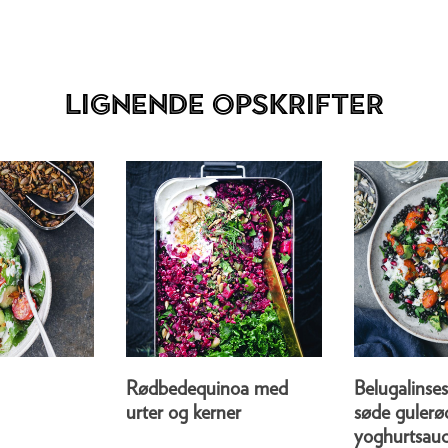
Lignende opskrifter
Rødbedequinoa med
Belugalinse
urter og kerner
søde gulerø
yoghurtsau