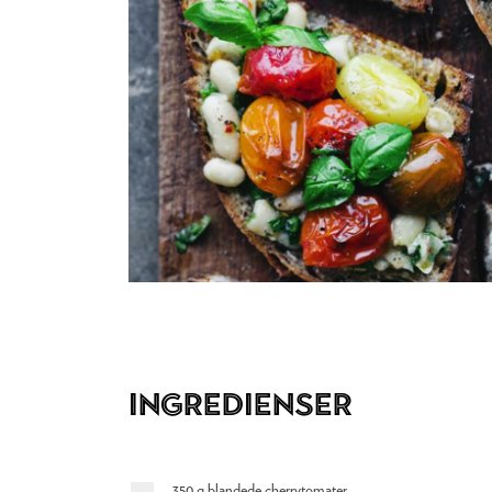
Ingredienser
350 g blandede cherrytomater