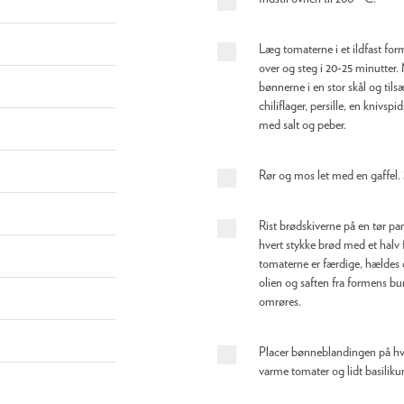
Læg tomaterne i et ildfast form
over og steg i 20-25 minutter.
bønnerne i en stor skål og tilsæ
chiliflager, persille, en knivsp
med salt og peber.
Rør og mos let med en gaffel. S
Rist brødskiverne på en tør pan
hvert stykke brød med et halv 
tomaterne er færdige, hældes d
olien og saften fra formens b
omrøres.
Placer bønneblandingen på hve
varme tomater og lidt basiliku