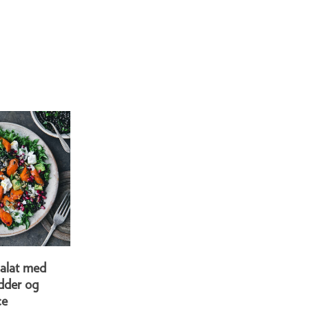
salat med
dder og
ce