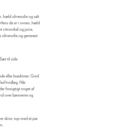
, hæld olivenolie og salt
 Mens de er i ovnen, hæld
t citronskal og juice,
ids olivenolie og generøst
æt til side.
de eller brødrister. Gnid
fed hvidløg. Når
er forsigtigt noget af
und over bønnerne og
r skive, top med et par
m.