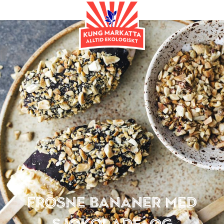
Dessert
Frosne bananer med
sjokolade- og