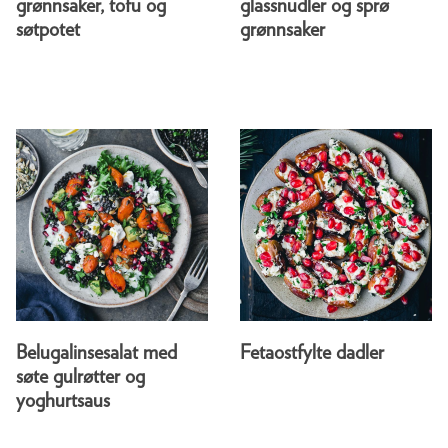
grønnsaker, tofu og
glassnudler og sprø
søtpotet
grønnsaker
Belugalinsesalat med
Fetaostfylte dadler
søte gulrøtter og
yoghurtsaus