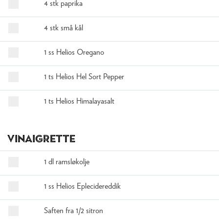
4 stk paprika
4 stk små kål
1 ss Helios Oregano
1 ts Helios Hel Sort Pepper
1 ts Helios Himalayasalt
Vinaigrette
1 dl ramsløkolje
1 ss Helios Eplecidereddik
Saften fra 1/2 sitron