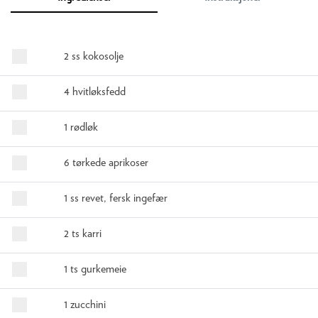
2 ss kokosolje
4 hvitløksfedd
1 rødløk
6 tørkede aprikoser
1 ss revet, fersk ingefær
2 ts karri
1 ts gurkemeie
1 zucchini