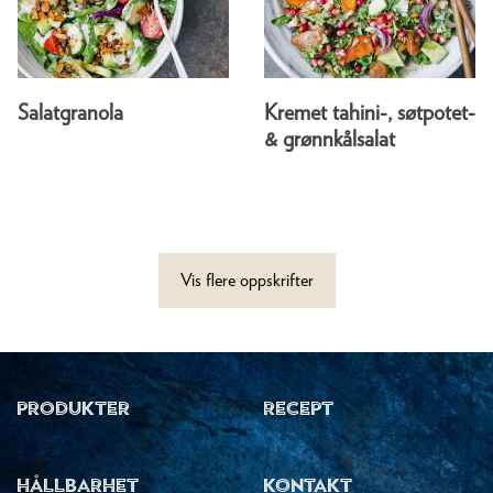
Salatgranola
Kremet tahini-, søtpotet-
& grønnkålsalat
Vis flere oppskrifter
PRODUKTER
RECEPT
HÅLLBARHET
KONTAKT