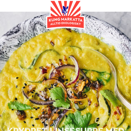
Hovedrett
Krydret linsesuppe med