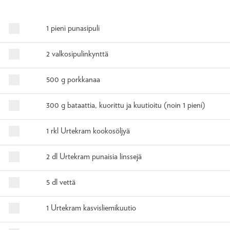
1 pieni punasipuli
2 valkosipulinkynttä
500 g porkkanaa
300 g bataattia, kuorittu ja kuutioitu (noin 1 pieni)
1 rkl Urtekram kookosöljyä
2 dl Urtekram punaisia ​​linssejä
5 dl vettä
1 Urtekram kasvisliemikuutio