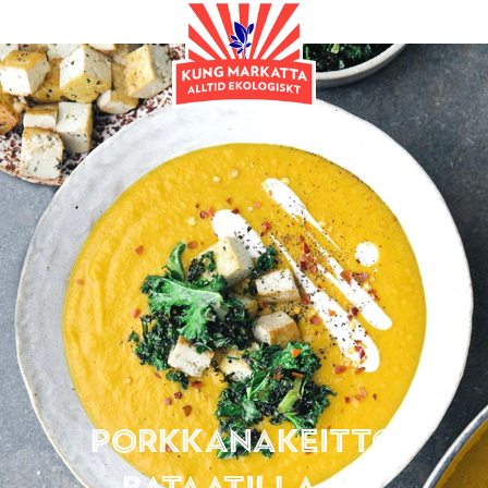
Pääruoka
Porkkanakeitto
bataatilla ja