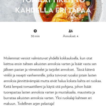
kahdella eri tapaa
30 min
Annokset: 4
Molemmat versiot valmistuvat yhdellä kokkauksella, kun otat
keittoa ensin talteen aikuisten annoksia varten ja lisäät vasta sen
jälkeen pastan ja viimeistelet ja tarjoilet annokset. Tässä kätevä
vinkki ja resepti vanhemmille, jotka toivovat ruoaksi jotain lasten
annoksia jännittävämpää mutta eivät halua kokata kahta eri ruokaa.
Keitä lempeä tomaattiliemi ja käytä sitä pohjana, johon lisäät
tuorepastaa lasten annoksia varten ja mustakaalia, mausteita ja
burrataa aikuisten annoksia varten. Yksi ruokalaji kahteen eri
makuun. Todellinen arjen pelastaja!