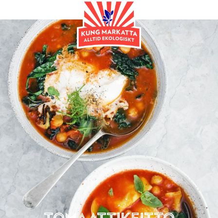
Pääruoka
Tomaattikeitto