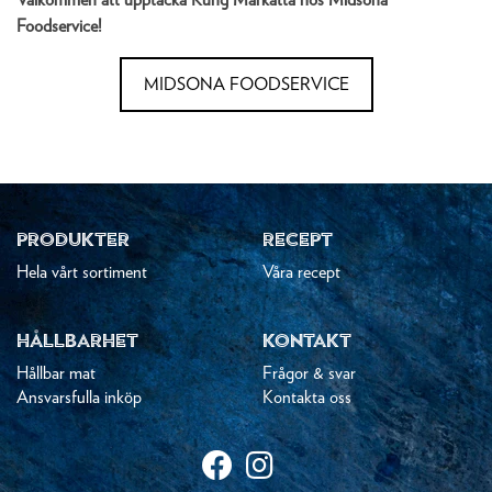
Välkommen att upptäcka Kung Markatta hos Midsona
Foodservice!
MIDSONA FOODSERVICE
PRODUKTER
RECEPT
Hela vårt sortiment
Våra recept
HÅLLBARHET
KONTAKT
Hållbar mat
Frågor & svar
Ansvarsfulla inköp
Kontakta oss