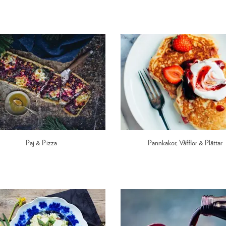
Paj & Pizza
Pannkakor, Våfflor & Plättar