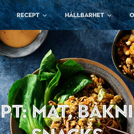
RECEPT
HÅLLBARHET
O
pt: Mat, bakn