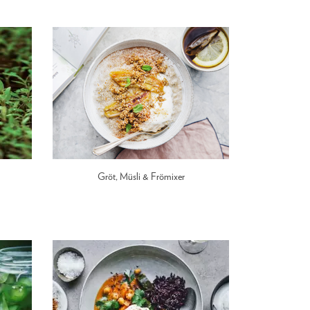
Gröt, Müsli & Frömixer