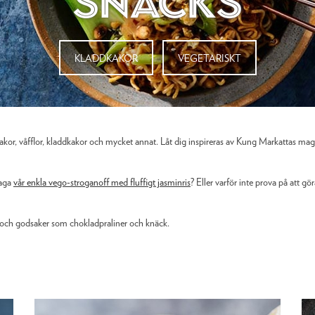
snacks
KLADDKAKOR
VEGETARISKT
nnkakor, våfflor, kladdkakor och mycket annat. Låt dig inspireras av Kung Markattas m
laga
vår enkla vego-stroganoff med fluffigt jasminris
? Eller varför inte prova på att 
rk och godsaker som chokladpraliner och knäck.