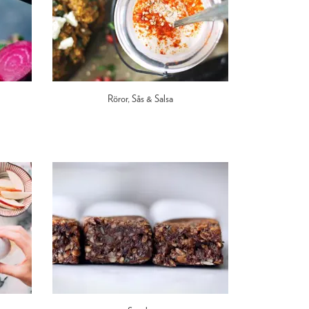
Röror, Sås & Salsa