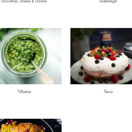
Smoothies, Shakes & Drinkar
Snabblagat
Tillbehör
Tårtor