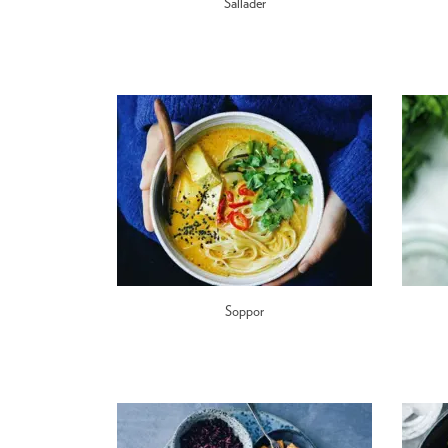
Sallader
Soppor