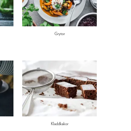
Grytor
Kladdkakor