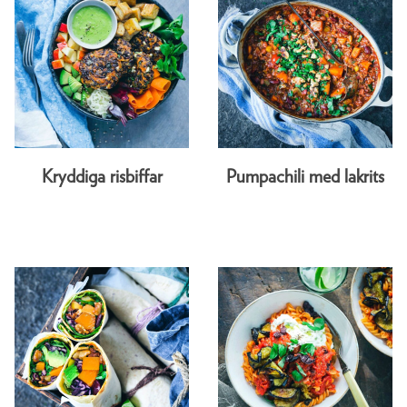
Kryddiga risbiffar
Pumpachili med lakrits