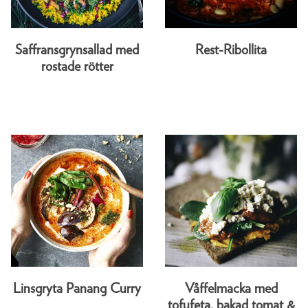
Saffransgrynsallad med
Rest-Ribollita
rostade rötter
Linsgryta Panang Curry
Våffelmacka med
tofufeta, bakad tomat &