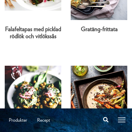
Falafeltapas med picklad
Gratäng-frittata
rödlök och vitlökssås
Produkter
Recept
Sötpotatis med fuskig
Grillade morötter och