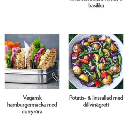
basilika
Vegansk
Potatis- & linssallad med
hamburgermacka med
dillvinägrett
curryröra