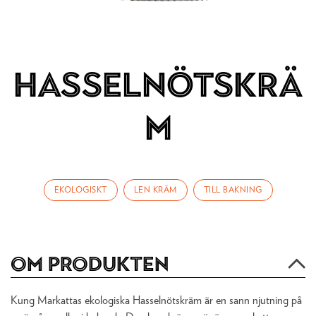
Hasselnötskrä
m
EKOLOGISKT
LEN KRÄM
TILL BAKNING
Om produkten
Kung Markattas ekologiska Hasselnötskräm är en sann njutning på