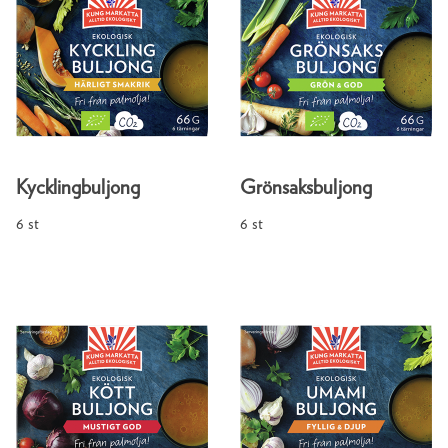
Kycklingbuljong
Grönsaksbuljong
6 st
6 st