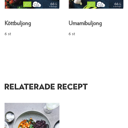
Köttbuljong
Umamibuljong
6 st
6 st
Relaterade recept