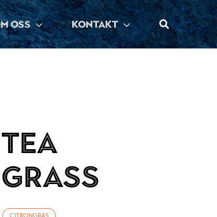
M OSS
KONTAKT
 Tea
grass
CITRONGRÄS