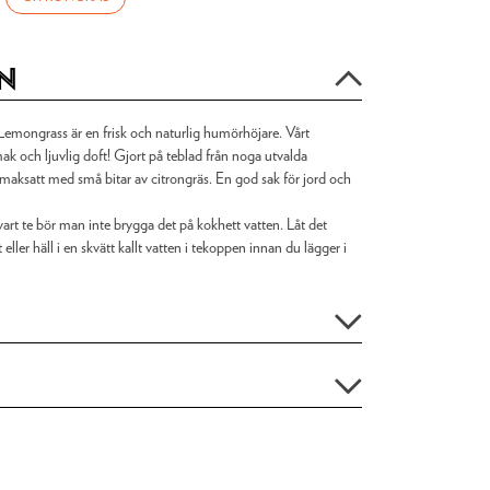
n
emongrass är en frisk och naturlig humörhöjare. Vårt
mak och ljuvlig doft! Gjort på teblad från noga utvalda
maksatt med små bitar av citrongräs. En god sak för jord och
svart te bör man inte brygga det på kokhett vatten. Låt det
ller häll i en skvätt kallt vatten i tekoppen innan du lägger i