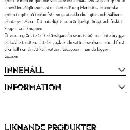
grönt te med en god och välbalanserad smak. Det sägs att grönt te
innehåller välgörande antioxidanter. Kung Markattas ekologiska
gröna te görs på teblad från noga utvalda ekologiska och hållbara
plantager i Asien. Ett naturligt te som är ljuvligt, örtigt och friskt i
koppen och knoppen.
Eftersom grönt te är lite känsligare än svart te bör man inte brygga
på kokhett vatten. Låt det uppkokade vattnet svalna en stund först
eller häll i en skvätt kallt vatten i tekoppen innan du lägger i
tepåsen.
Innehåll
Information
Liknande produkter