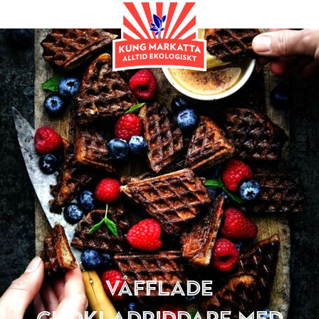
Frukost & Mellanmål
Våfflade
chokladriddare med