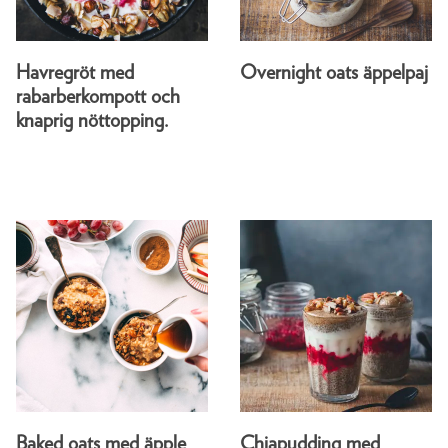
Havregröt med
Overnight oats äppelpaj
rabarberkompott och
knaprig nöttopping.
Baked oats med äpple
Chiapudding med