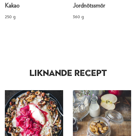
Kakao
Jordnötssmör
250 g
360 g
Liknande recept