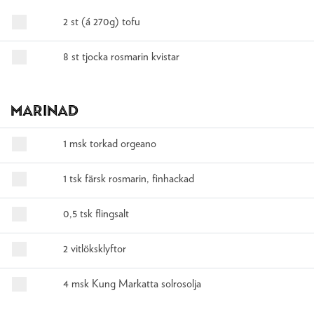
2 st (á 270g) tofu
8 st tjocka rosmarin kvistar
Marinad
1 msk torkad orgeano
1 tsk färsk rosmarin, finhackad
0,5 tsk flingsalt
2 vitlöksklyftor
4 msk Kung Markatta solrosolja