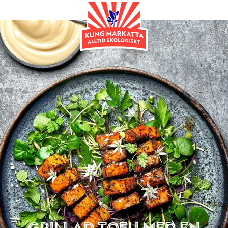
Huvudrätt
Grillad Tofu med en