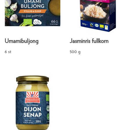
Umamibuljong
Jasminris fullkorn
6 st
500 g