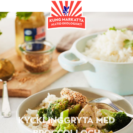
Huvudrätt
Kycklinggryta med
broccoli och