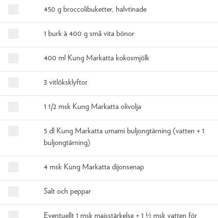
450 g broccolibuketter, halvtinade
1 burk à 400 g små vita bönor
400 ml Kung Markatta kokosmjölk
3 vitlöksklyftor
1 1/2 msk Kung Markatta olivolja
5 dl Kung Markatta umami buljongtärning (vatten + 1
buljongtärning)
4 msk Kung Markatta dijonsenap
Salt och peppar
Eventuellt 1 msk majsstärkelse + 1 ½ msk vatten för