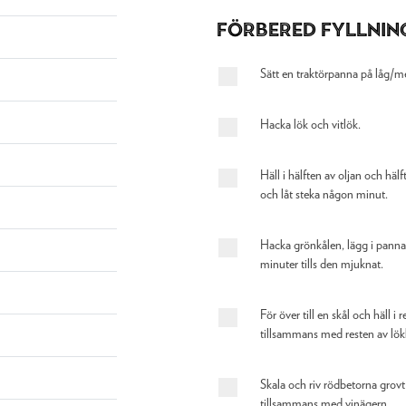
Förbered fyllnin
Sätt en traktörpanna på låg/m
Hacka lök och vitlök.
Häll i hälften av oljan och häl
och låt steka någon minut.
Hacka grönkålen, lägg i pannan
minuter tills den mjuknat.
För över till en skål och häll i
tillsammans med resten av lök
Skala och riv rödbetorna grovt
tillsammans med vinägern.