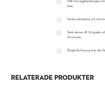
Häll över äggblandningen och 
bitar.
Hacka valnötterna och strö öve
Sänk värmen till 170 grader oc
30 minuter.
Ringla lite honung över den f
Relaterade produkter