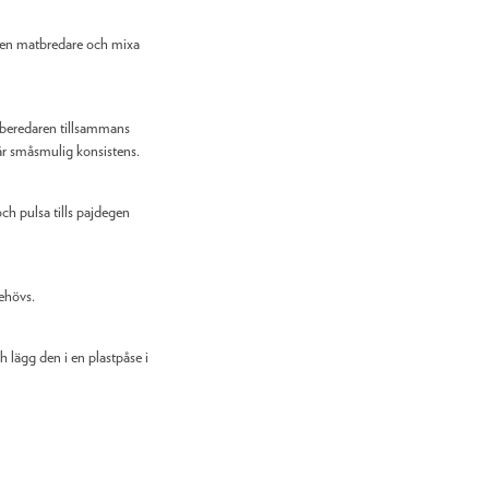
 en matbredare och mixa
atberedaren tillsammans
får småsmulig konsistens.
och pulsa tills pajdegen
behövs.
h lägg den i en plastpåse i