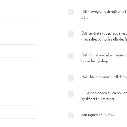
Häll havregryn och mjölerna i
slätt.
Skär smöret i kuber, lägg i m
med saltet och pulsa tills det 
Häll i 1 matsked iskallt vatten 
börjar hänga ihop.
Häll i lite mer vatten ifall det 
Rulla ihop degen till en boll oc
kylskåpet i 30 minuter.
Sätt ugnen på 180°C.