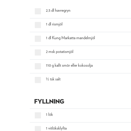
2,5 dl havregryn
1 dl rismjöl
1 dl Kung Markatta mandelmjöl
2 msk potatismjöl
110 g kallt smör eller kokosolja
½ tsk salt
Fyllning
1 lök
1 vitlöksklyfta