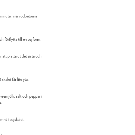
 minuter, när rödbetorna
h förflytta till en pajform.
att platta ut det sista och
kalet får lite yta.
vremjölk, salt och peppar i
n.
nt i pajskalet.