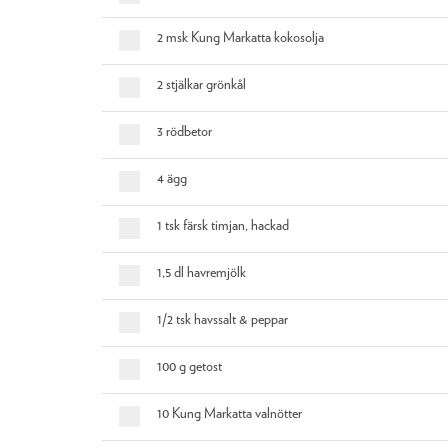
2 msk Kung Markatta kokosolja
2 stjälkar grönkål
3 rödbetor
4 ägg
1 tsk färsk timjan, hackad
1,5 dl havremjölk
1/2 tsk havssalt & peppar
100 g getost
10 Kung Markatta valnötter