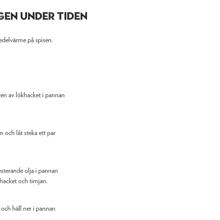
gen under tiden
edelvärme på spisen.
ften av lökhacket i pannan
 och låt steka ett par
 resterande olja i pannan
hacket och timjan.
 och häll ner i pannan