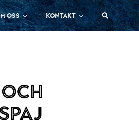
M OSS
KONTAKT
 och
spaj