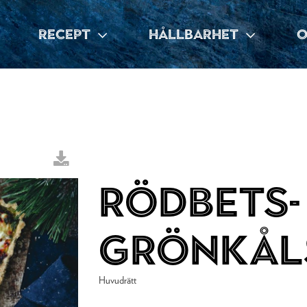
RECEPT
HÅLLBARHET
O
Rödbets-
grönkål
Huvudrätt