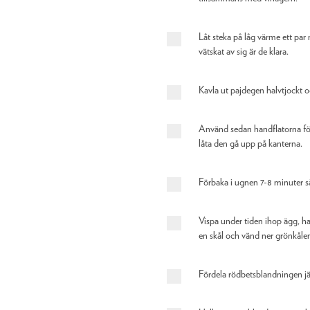
Låt steka på låg värme ett par
vätskat av sig är de klara.
Kavla ut pajdegen halvtjockt oc
Använd sedan handflatorna för 
låta den gå upp på kanterna.
Förbaka i ugnen 7-8 minuter så s
Vispa under tiden ihop ägg, ha
en skål och vänd ner grönkåle
Fördela rödbetsblandningen jäm