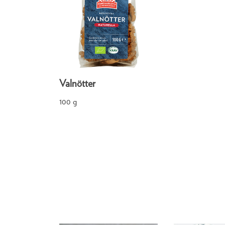
Valnötter
100 g