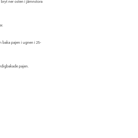
bryt ner osten i jämnstora
r.
h baka pajen i ugnen i 25-
ärdigbakade pajen.