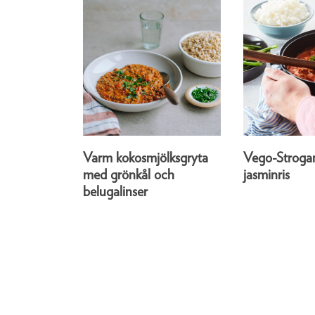
Varm kokosmjölksgryta
Vego-Stroga
med grönkål och
jasminris
belugalinser