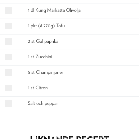
1 dl Kung Markatta Olivolja
1 pkt (á 270g) Tofu
2 st Gul paprika
1 st Zucchini
5 st Champinjoner
1 st Citron
Salt och peppar