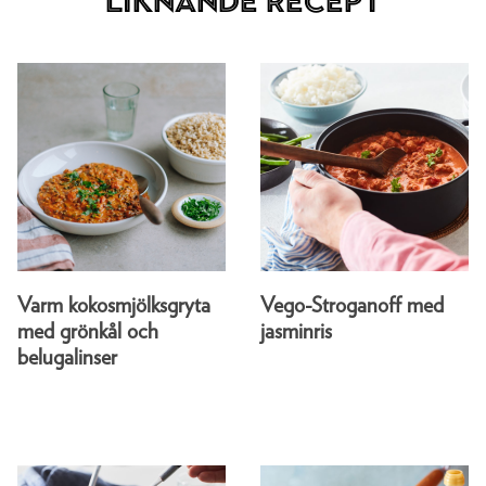
Liknande recept
Varm kokosmjölksgryta
Vego-Stroganoff med
med grönkål och
jasminris
belugalinser