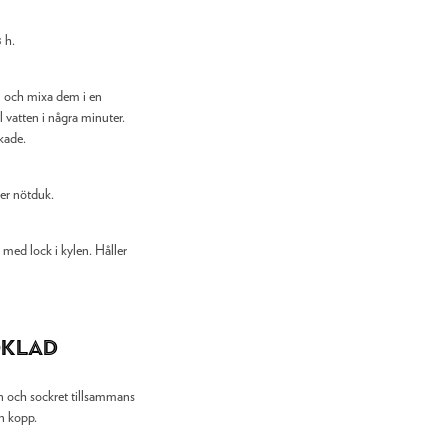
 h.
n och mixa dem i en
 vatten i några minuter.
kade.
ler nötduk.
 med lock i kylen. Håller
oklad
n och sockret tillsammans
n kopp.