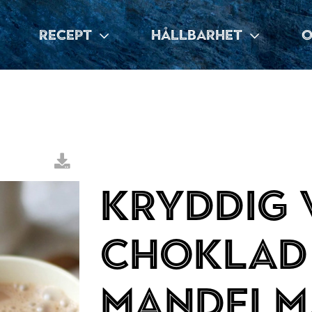
RECEPT
HÅLLBARHET
O
Kryddig 
choklad
mandelm