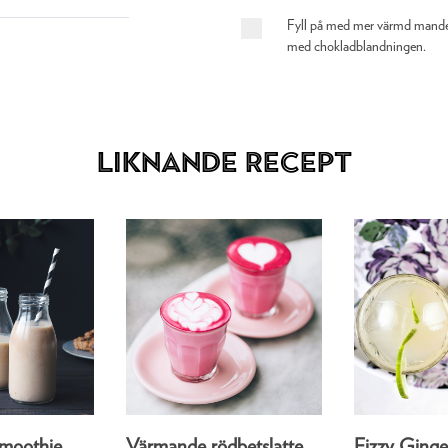
Fyll på med mer värmd mande
med chokladblandningen.
Liknande recept
smoothie
Värmande rödbetslatte
Fizzy Ging