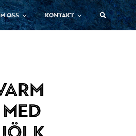
M OSS
KONTAKT
varm
 med
jölk