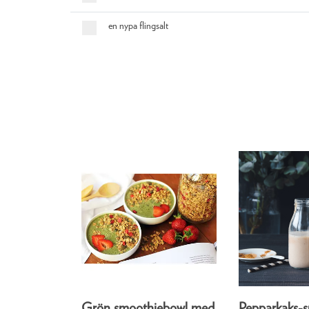
en nypa flingsalt
Grön smoothiebowl med
Pepparkaks-