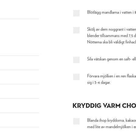
Blötlägg mandlarna i vatten i 8
Skölj av dem noggrant i vatte
blender tillsammans med 7,5 dl
Nötterna ska bli väldigt finhac
Sila vätskan genom en saft- el
Förvara mjölken i en ren flaska
sig i 3-4 dagar.
Kryddig varm ch
Blanda ihop kryddorna, kakao
med lite av mandelmjölken i e