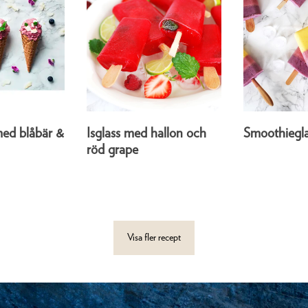
ed blåbär &
Isglass med hallon och
Smoothiegla
röd grape
Visa fler recept