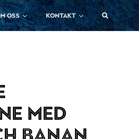
M OSS
KONTAKT
e
ne med
ch banan