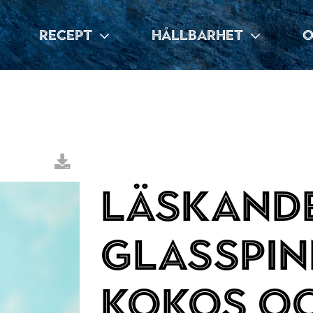
RECEPT
HÅLLBARHET
O
Läskand
glasspin
kokos o