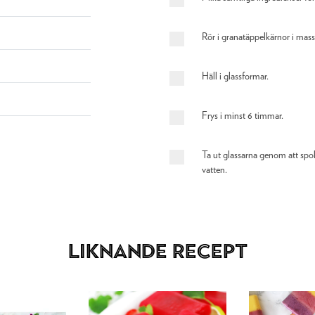
Rör i granatäppelkärnor i mass
Häll i glassformar.
Frys i minst 6 timmar.
Ta ut glassarna genom att spol
vatten.
Liknande recept