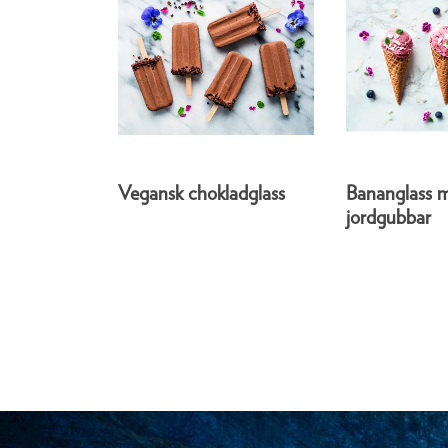
Vegansk chokladglass
Bananglass m
jordgubbar