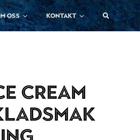
M OSS
KONTAKT
ce cream
kladsmak
ing