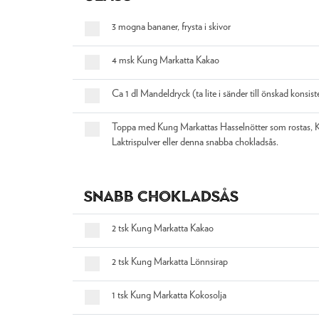
3 mogna bananer, frysta i skivor
4 msk Kung Markatta Kakao
Ca 1 dl Mandeldryck (ta lite i sänder till önskad konsist
Toppa med Kung Markattas Hasselnötter som rostas, 
Laktrispulver eller denna snabba chokladsås.
Snabb Chokladsås
2 tsk Kung Markatta Kakao
2 tsk Kung Markatta Lönnsirap
1 tsk Kung Markatta Kokosolja