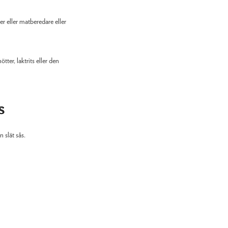
er eller matberedare eller
ter, laktrits eller den
s
n slät sås.