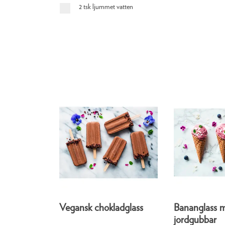
2 tsk ljummet vatten
Vegansk chokladglass
Bananglass m
jordgubbar