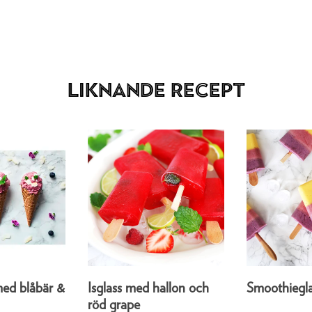
Liknande recept
ed blåbär &
Isglass med hallon och
Smoothiegla
röd grape