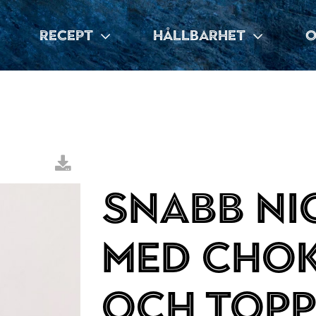
RECEPT
HÅLLBARHET
O
Snabb ni
med cho
och topp