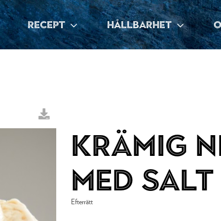
RECEPT
HÅLLBARHET
O
Krämig n
med salt
Efterrätt