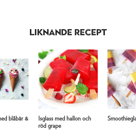
Liknande recept
ed blåbär &
Isglass med hallon och
Smoothiegla
röd grape