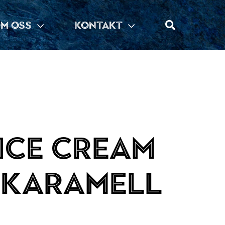
M OSS
KONTAKT
ice cream
 karamell