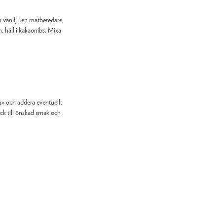
vanilj i en matberedare
n, häll i kakaonibs. Mixa
av och addera eventuellt
yck till önskad smak och