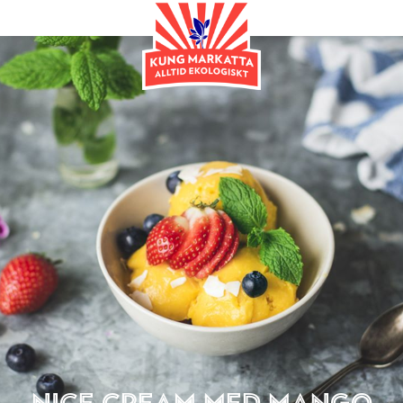
Efterrätt
Nice cream med mango