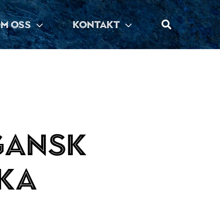
M OSS
KONTAKT
gansk
ka