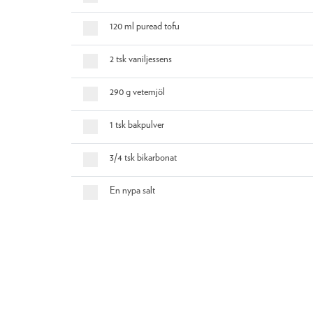
120 ml puread tofu
2 tsk vaniljessens
290 g vetemjöl
1 tsk bakpulver
3/4 tsk bikarbonat
En nypa salt