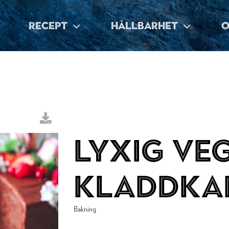
RECEPT
HÅLLBARHET
O
Lyxig ve
kladdka
Bakning