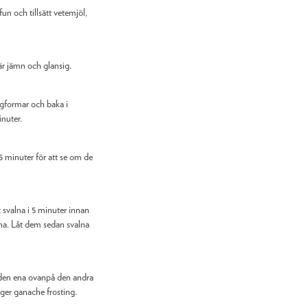
un och tillsätt vetemjöl,
är jämn och glansig.
ngformar och baka i
nuter.
5 minuter för att se om de
 svalna i 5 minuter innan
na. Låt dem sedan svalna
g den ena ovanpå den andra
ger ganache frosting.