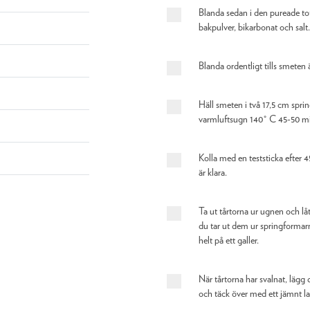
Blanda sedan i den pureade tof
bakpulver, bikarbonat och salt.
Blanda ordentligt tills smeten 
Häll smeten i två 17,5 cm spri
varmluftsugn 140° C 45-50 mi
Kolla med en teststicka efter 4
är klara.
Ta ut tårtorna ur ugnen och låt
du tar ut dem ur springformar
helt på ett galler.
När tårtorna har svalnat, läg
och täck över med ett jämnt la