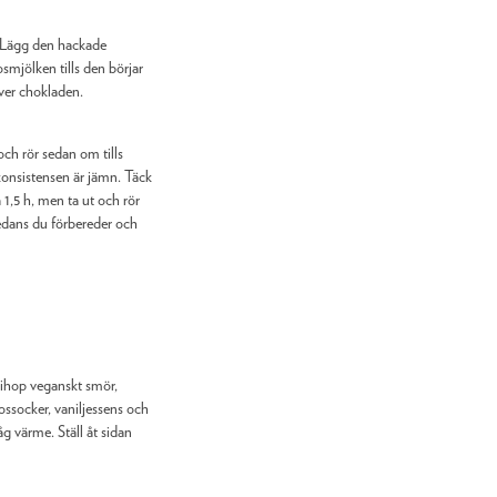
 Lägg den hackade
smjölken tills den börjar
ver chokladen.
 och rör sedan om tills
konsistensen är jämn. Täck
a 1,5 h, men ta ut och rör
ans du förbereder och
t ihop veganskt smör,
ossocker, vaniljessens och
låg värme. Ställ åt sidan