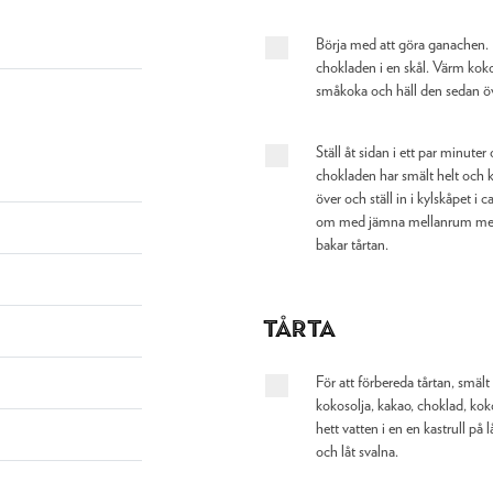
Börja med att göra ganachen.
chokladen i en skål. Värm koko
småkoka och häll den sedan ö
Ställ åt sidan i ett par minuter
chokladen har smält helt och 
över och ställ in i kylskåpet i c
om med jämna mellanrum med
bakar tårtan.
Tårta
För att förbereda tårtan, smäl
kokosolja, kakao, choklad, kok
hett vatten i en en kastrull på 
och låt svalna.