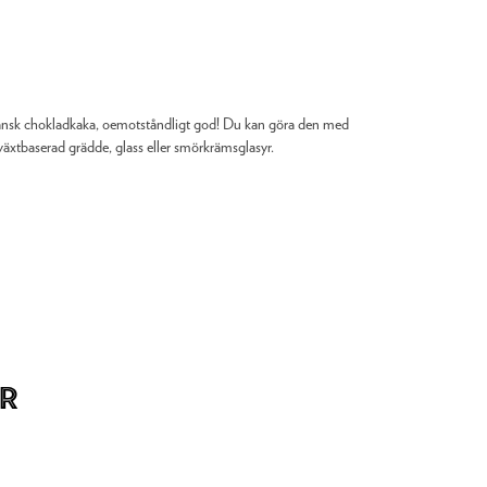
egansk chokladkaka, oemotståndligt god! Du kan göra den med
växtbaserad grädde, glass eller smörkrämsglasyr.
r