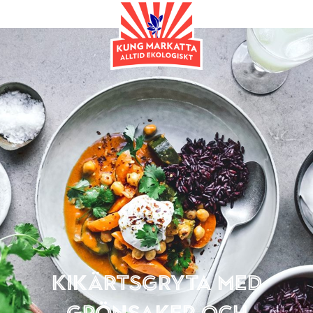
Huvudrätt
Kikärtsgryta med
grönsaker och