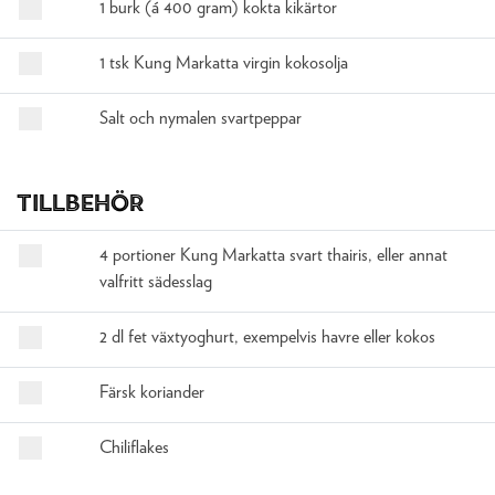
1 burk (á 400 gram) kokta kikärtor
1 tsk Kung Markatta virgin kokosolja
Salt och nymalen svartpeppar
Tillbehör
4 portioner Kung Markatta svart thairis, eller annat
valfritt sädesslag
2 dl fet växtyoghurt, exempelvis havre eller kokos
Färsk koriander
Chiliflakes