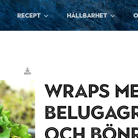
RECEPT
HÅLLBARHET
O
Wraps m
belugag
och bön