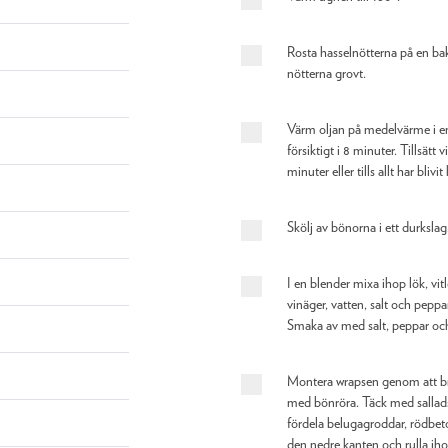
Rosta hasselnötterna på en bak
nötterna grovt.
Värm oljan på medelvärme i en
försiktigt i 8 minuter. Tillsätt v
minuter eller tills allt har blivit
Skölj av bönorna i ett durkslag
I en blender mixa ihop lök, vitl
vinäger, vatten, salt och peppar 
Smaka av med salt, peppar och
Montera wrapsen genom att bre
med bönröra. Täck med sallads
fördela belugagroddar, rödbeto
den nedre kanten och rulla ih