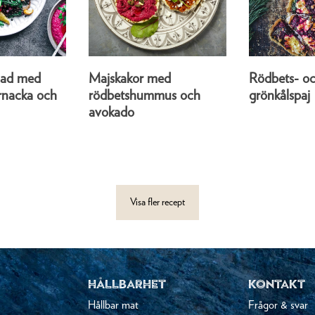
llad med
Majskakor med
Rödbets- o
ernacka och
rödbetshummus och
grönkålspaj
avokado
Visa fler recept
HÅLLBARHET
KONTAKT
Hållbar mat
Frågor & svar