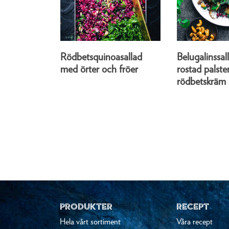
Rödbetsquinoasallad
Belugalinssa
med örter och fröer
rostad palst
rödbetskräm
PRODUKTER
RECEPT
Hela vårt sortiment
Våra recept