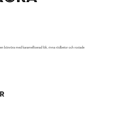
len bönröra med karamelliserad lök, rivna rödbetor och rostade
r