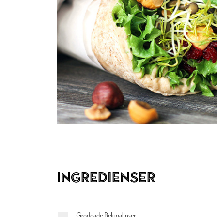
Ingredienser
Groddade Belugalinser