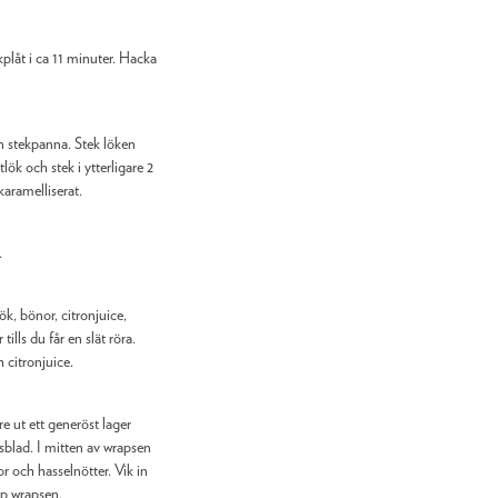
plåt i ca 11 minuter. Hacka
 stekpanna. Stek löken
itlök och stek i ytterligare 2
 karamelliserat.
.
ök, bönor, citronjuice,
tills du får en slät röra.
 citronjuice.
 ut ett generöst lager
blad. I mitten av wrapsen
r och hasselnötter. Vik in
op wrapsen.