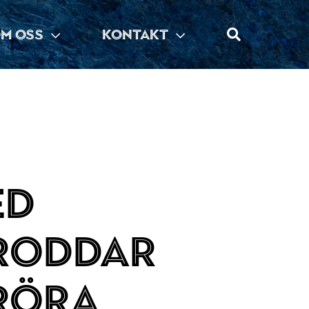
M OSS
KONTAKT
ed
roddar
röra