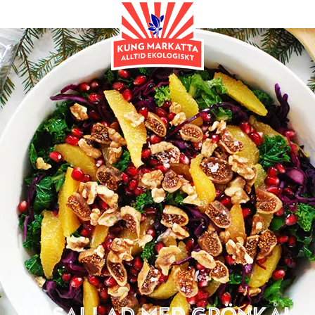
Tillbehör
Julsallad med grönkål,