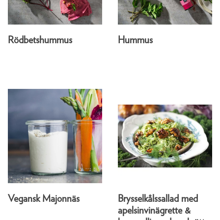
Rödbetshummus
Hummus
Vegansk Majonnäs
Brysselkålssallad med
apelsinvinägrette &