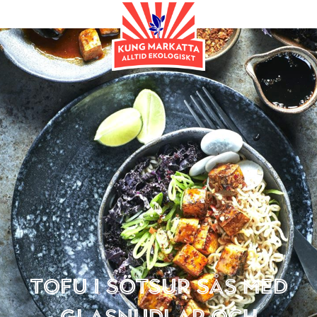
Huvudrätt
Tofu i sötsur sås med
glasnudlar och