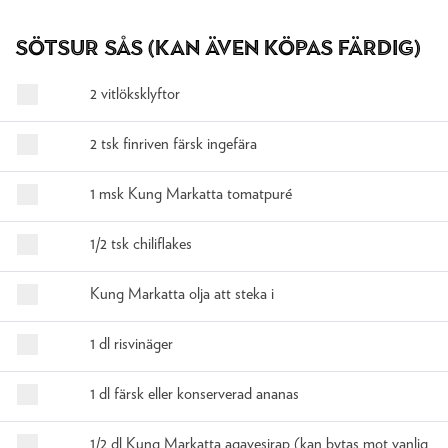
Sötsur sås (kan även köpas färdig)
2 vitlöksklyftor
2 tsk finriven färsk ingefära
1 msk Kung Markatta tomatpuré
1/2 tsk chiliflakes
Kung Markatta olja att steka i
1 dl risvinäger
1 dl färsk eller konserverad ananas
1/2 dl Kung Markatta agavesirap (kan bytas mot vanlig