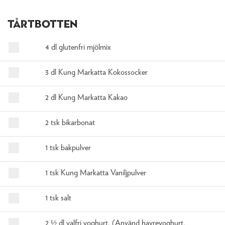
Tårtbotten
4 dl glutenfri mjölmix
3 dl Kung Markatta Kokossocker
2 dl Kung Markatta Kakao
2 tsk bikarbonat
1 tsk bakpulver
1 tsk Kung Markatta Vaniljpulver
1 tsk salt
2 ½ dl valfri yoghurt. (Använd havreyoghurt,