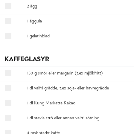
2 ägg
1 äggula
1 gelatinblad
Kaffeglasyr
150 g smör eller margarin (t.ex mjölkfritt)
1 dl valfri grädde, t.ex soja- eller havregrädde
1 dl Kung Markatta Kakao
1 dl stevia strö eller annan valfri sötning
4 msk starkt kaffe