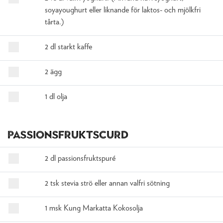
soyayoughurt eller liknande för laktos- och mjölkfri
tårta.)
2 dl starkt kaffe
2 ägg
1 dl olja
Passionsfruktscurd
2 dl passionsfruktspuré
2 tsk stevia strö eller annan valfri sötning
1 msk Kung Markatta Kokosolja