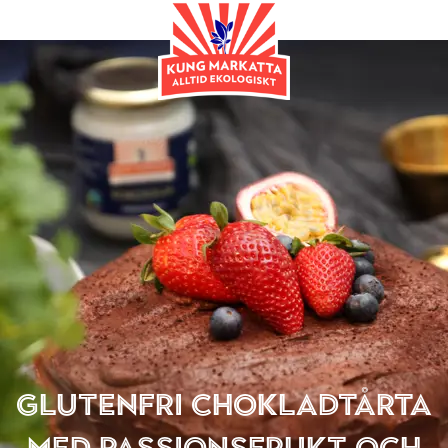
Efterrätt
Glutenfri chokladtårta
med passionsfrukt och