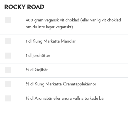
Rocky Road
400 gram vegansk vit choklad (eller vanlig vit choklad
om du inte lagar veganskt)
1 dl Kung Markatta Mandlar
1 dl jordnötter
½ dl Gojibär
½ dl Kung Markatta Granatäpplekärnor
½ dl Aroniabär eller andra valfria torkade bär