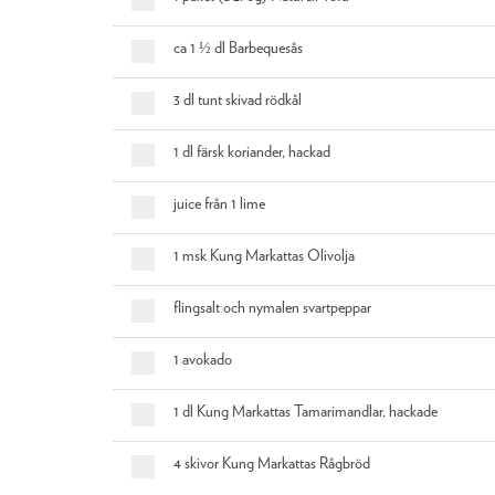
ca 1 ½ dl Barbequesås
3 dl tunt skivad rödkål
1 dl färsk koriander, hackad
juice från 1 lime
1 msk Kung Markattas Olivolja
flingsalt och nymalen svartpeppar
1 avokado
1 dl Kung Markattas Tamarimandlar, hackade
4 skivor Kung Markattas Rågbröd