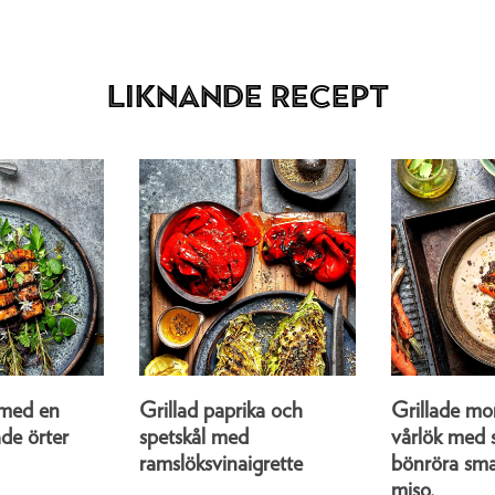
Liknande recept
 med en
Grillad paprika och
Grillade mo
de örter
spetskål med
vårlök med s
ramslöksvinaigrette
bönröra sma
miso.