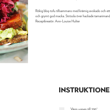
Rökig bbq-tofu tillsammans med krämig avokado och ett be
och grymt god macka. Strössla över hackade tamarimandla
Receptkreatör:
Ann-Louise Hulter
Instruktione
Värm ugnen till 200°