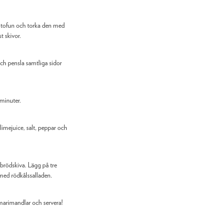
r tofun och torka den med
t skivor.
ch pensla samtliga sidor
minuter.
limejuice, salt, peppar och
rödskiva. Lägg på tre
med rödkålssalladen.
marimandlar och servera!