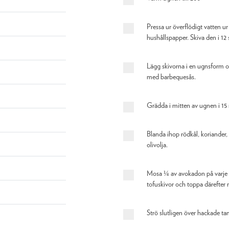
Pressa ur överflödigt vatten u
hushållspapper. Skiva den i 12 s
Lägg skivorna i en ugnsform o
med barbequesås.
Grädda i mitten av ugnen i 15 
Blanda ihop rödkål, koriander, 
olivolja.
Mosa ¼ av avokadon på varje b
tofuskivor och toppa därefter 
Strö slutligen över hackade ta