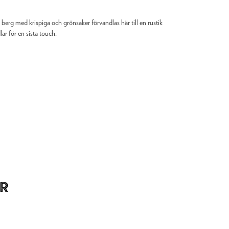
rg med krispiga och grönsaker förvandlas här till en rustik
r för en sista touch.
r