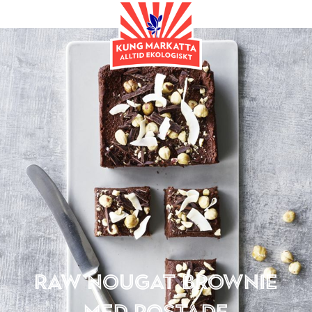
Bakning
Raw nougat brownie
med rostade