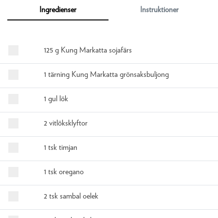
Ingredienser
Instruktioner
125 g Kung Markatta sojafärs
1 tärning Kung Markatta grönsaksbuljong
1 gul lök
2 vitlöksklyftor
1 tsk timjan
1 tsk oregano
2 tsk sambal oelek