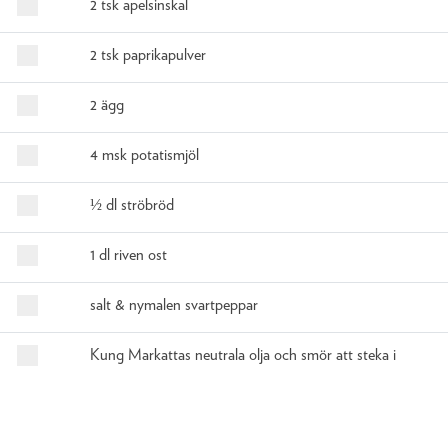
2 tsk apelsinskal
2 tsk paprikapulver
2 ägg
4 msk potatismjöl
½ dl ströbröd
1 dl riven ost
salt & nymalen svartpeppar
Kung Markattas neutrala olja och smör att steka i