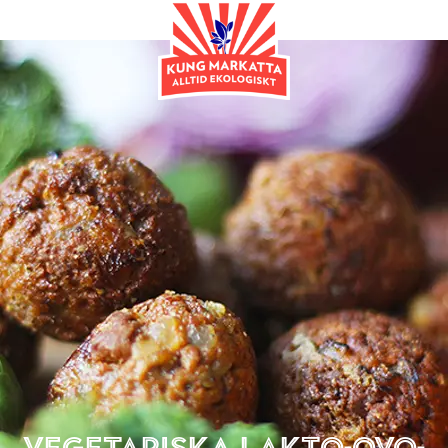
Huvudrätt
Vegetariska lakto-ovo-