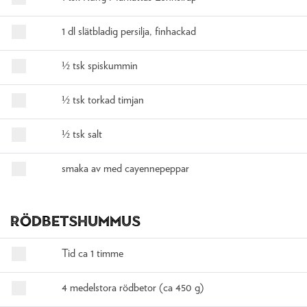
1 dl slätbladig persilja, finhackad
½ tsk spiskummin
½ tsk torkad timjan
½ tsk salt
smaka av med cayennepeppar
Rödbetshummus
Tid ca 1 timme
4 medelstora rödbetor (ca 450 g)