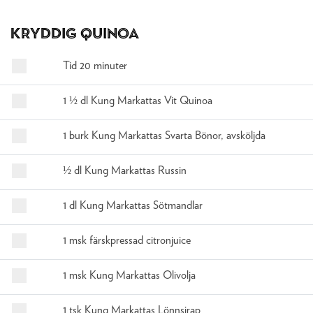
Kryddig quinoa
Tid 20 minuter
1 ½ dl Kung Markattas Vit Quinoa
1 burk Kung Markattas Svarta Bönor, avsköljda
½ dl Kung Markattas Russin
1 dl Kung Markattas Sötmandlar
1 msk färskpressad citronjuice
1 msk Kung Markattas Olivolja
1 tsk Kung Markattas Lönnsirap