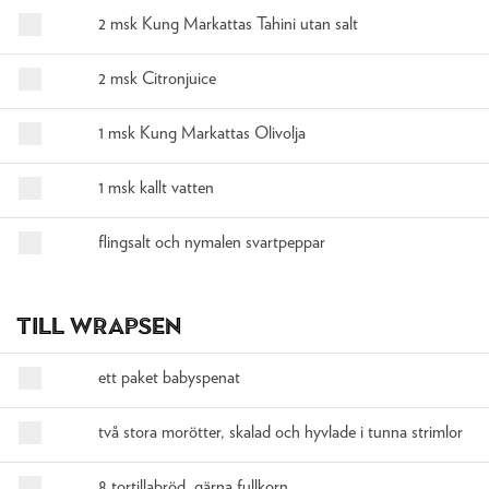
2 msk Kung Markattas Tahini utan salt
2 msk Citronjuice
1 msk Kung Markattas Olivolja
1 msk kallt vatten
flingsalt och nymalen svartpeppar
Till wrapsen
ett paket babyspenat
två stora morötter, skalad och hyvlade i tunna strimlor
8 tortillabröd, gärna fullkorn