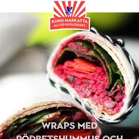
Frukost & Mellanmål
Wraps med
rödbetshummus och