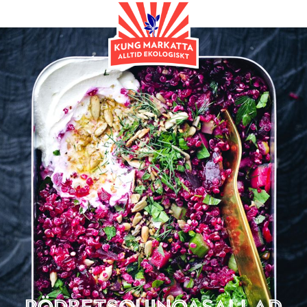
Huvudrätt
Rödbetsquinoasallad