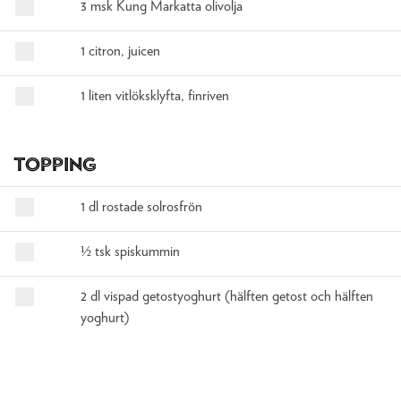
3 msk Kung Markatta olivolja
1 citron, juicen
1 liten vitlöksklyfta, finriven
Topping
1 dl rostade solrosfrön
½ tsk spiskummin
2 dl vispad getostyoghurt (hälften getost och hälften
yoghurt)