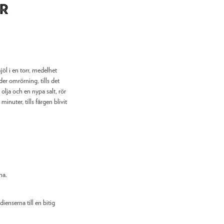
r
l i en torr, medelhet
er omrörning, tills det
, olja och en nypa salt, rör
 minuter, tills färgen blivit
na.
ienserna till en bitig