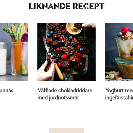
Liknande recept
onnäs
Våfflade chokladriddare
Yoghurt me
med jordnötssmör
ingefärstahi