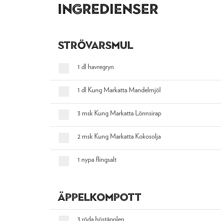
Ingredienser
Strövarsmul
1 dl havregryn
1 dl Kung Markatta Mandelmjöl
3 msk Kung Markatta Lönnsirap
2 msk Kung Markatta Kokosolja
1 nypa flingsalt
Äppelkompott
3 röda höstäpplen