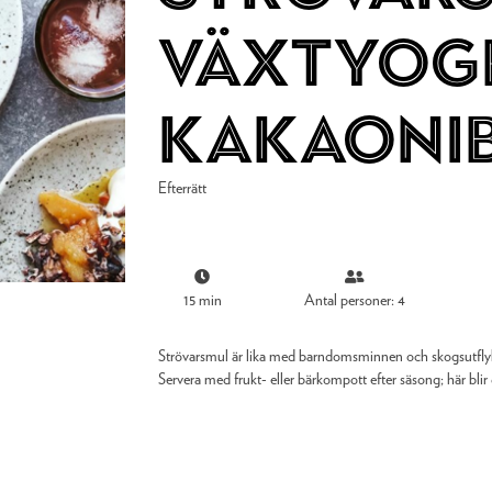
växtyog
kakaoni
Efterrätt
15 min
Antal personer: 4
Strövarsmul är lika med barndomsminnen och skogsutflyk
Servera med frukt- eller bärkompott efter säsong; här bl