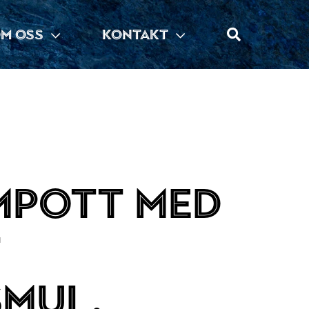
M OSS
KONTAKT
mpott med
t
mul,