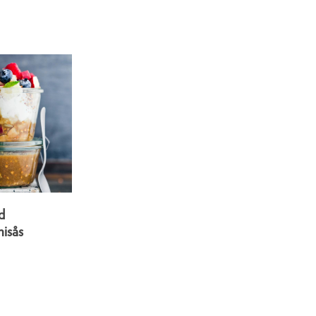
d
nisås