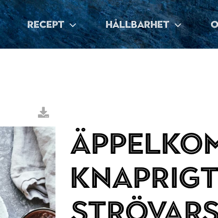
RECEPT
HÅLLBARHET
O
Äppelko
knaprig
strövars