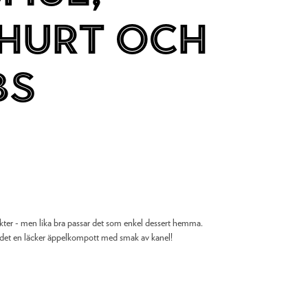
hurt och
bs
ter - men lika bra passar det som enkel dessert hemma.
ir det en läcker äppelkompott med smak av kanel!