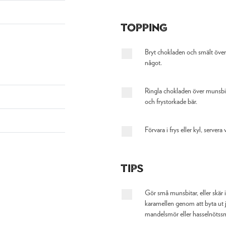
Topping
Bryt chokladen och smält över
något.
Ringla chokladen över munsbita
och frystorkade bär.
Förvara i frys eller kyl, servera 
Tips
Gör små munsbitar, eller skär i 
karamellen genom att byta ut
mandelsmör eller hasselnötss