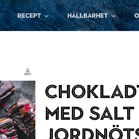
RECEPT
HÅLLBARHET
O
Choklad
med salt
jordnöt