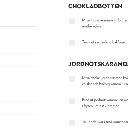
Chokladbotten
Mixa ingredienserna till botten t
matberedare.
Tryck ut i en avlång bakform.
Jordnötskarame
Mixa dadlar, jordnötssmör, koko
en slät och krämig karamell i 
Bred ut jordnötskaramellen öve
i frysen i minst 2 timmar.
Ta ut och skär i små munsbitar