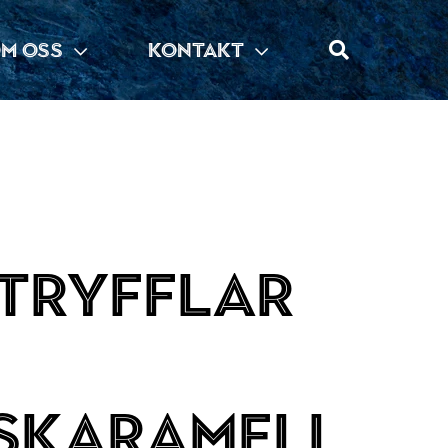
M OSS
KONTAKT
tryfflar
skaramell