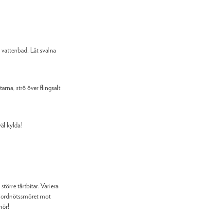
 vattenbad. Låt svalna
rna, strö över flingsalt
väl kylda!
större tårtbitar. Variera
 jordnötssmöret mot
mör!