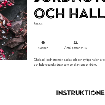
och hal
Snacks
>60 min
Antal personer: 16
Choklad, jordnötssmör, dadlar, salt och syrliga hallon är
och helt vegansk sötsak som smakar som en dröm.
Instruktione