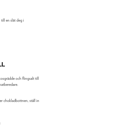
ill en slät deg i
ll
sgrädde och flingsalt till
matberedare.
r chokladbottnen, ställ in
.