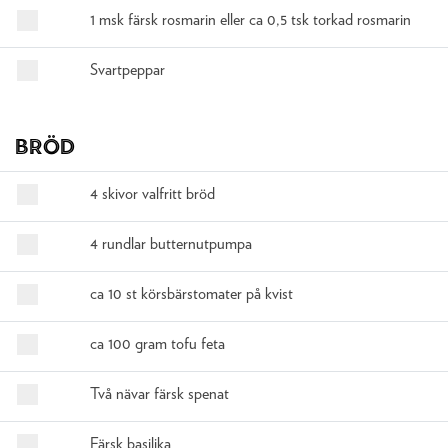
1 msk färsk rosmarin eller ca 0,5 tsk torkad rosmarin
Svartpeppar
Bröd
4 skivor valfritt bröd
4 rundlar butternutpumpa
ca 10 st körsbärstomater på kvist
ca 100 gram tofu feta
Två nävar färsk spenat
Färsk basilika