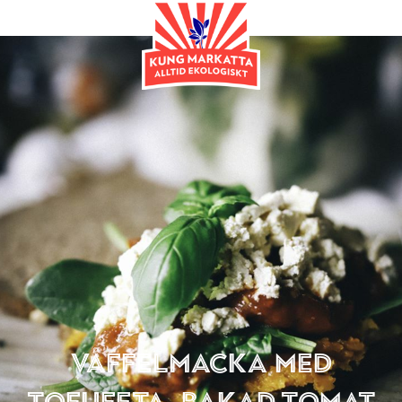
Huvudrätt
Våffelmacka med
tofufeta, bakad tomat