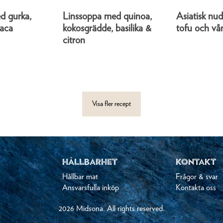
d gurka,
Linssoppa med quinoa,
Asiatisk nu
maca
kokosgrädde, basilika &
tofu och vå
citron
Visa fler recept
HÅLLBARHET
KONTAKT
Hållbar mat
Frågor & svar
Ansvarsfulla inköp
Kontakta oss
2026 Midsona. All rights reserved.