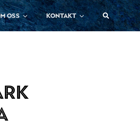
M OSS
KONTAKT
ark
a