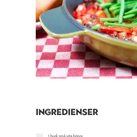
Ingredienser
1 burk små vita bönor