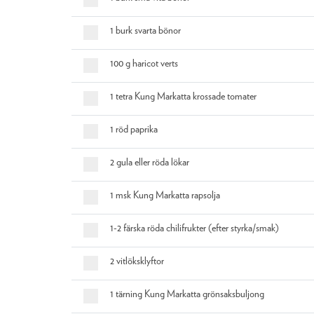
1 burk svarta bönor
100 g haricot verts
1 tetra Kung Markatta krossade tomater
1 röd paprika
2 gula eller röda lökar
1 msk Kung Markatta rapsolja
1-2 färska röda chilifrukter (efter styrka/smak)
2 vitlöksklyftor
1 tärning Kung Markatta grönsaksbuljong