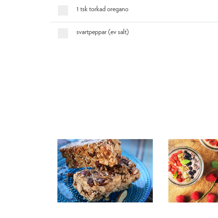
1 tsk torkad oregano
svartpeppar (ev salt)