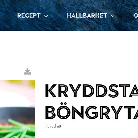
RECEPT
HÅLLBARHET
O
Kryddst
böngryt
Huvudrätt