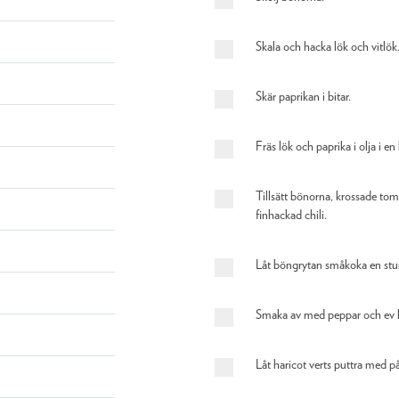
Skala och hacka lök och vitlök
Skär paprikan i bitar.
Fräs lök och paprika i olja i en 
Tillsätt bönorna, krossade tom
finhackad chili.
Låt böngrytan småkoka en stu
Smaka av med peppar och ev lit
Låt haricot verts puttra med på