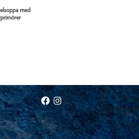
delsoppa med
rprimörer