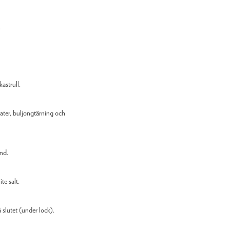
.
kastrull.
ater, buljongtärning och
nd.
e salt.
 slutet (under lock).