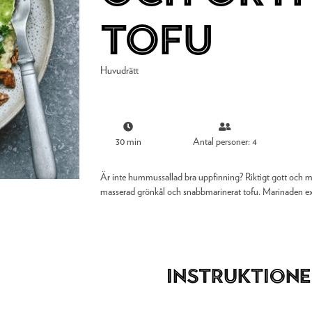
tofu
Huvudrätt
30 min
Antal personer: 4
Är inte hummussallad bra uppfinning? Riktigt gott och mä
masserad grönkål och snabbmarinerat tofu. Marinaden extr
Instruktione