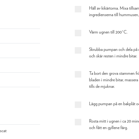
Häll av kikärtorna. Mixa till
ingredienserna till hummusen,
Värm ugnen till 200°C.
Skrubba pumpan och dela på m
och skär resten i mindre bitar.
Ta bort den grova stammen frå
bladen i mindre bitar, massera
tills de mjuknar.
Lägg pumpan på en bakplåt och
Rosta mitt i ugnen i ca 20 min
och fått en gyllene färg.
scat