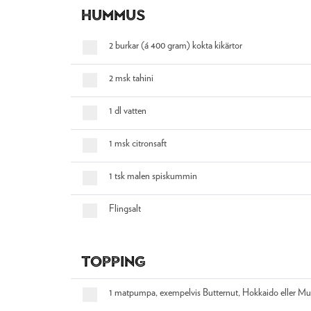
Hummus
2 burkar (á 400 gram) kokta kikärtor
2 msk tahini
1 dl vatten
1 msk citronsaft
1 tsk malen spiskummin
Flingsalt
Topping
1 matpumpa, exempelvis Butternut, Hokkaido eller Mu