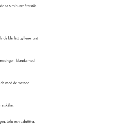
är ca 5 minuter återstår.
lls de blir lätt gyllene runt
 dressingen, blanda med
nda med de rostade
a skålar.
n, tofu och valnötter.