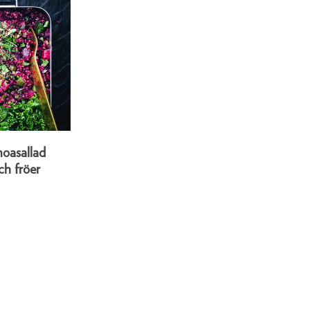
oasallad
ch fröer