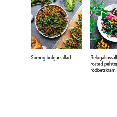
Somrig bulgursallad
Belugalinssa
rostad palst
rödbetskräm