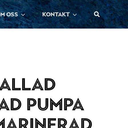
M OSS
KONTAKT
allad
ad pumpa
marinerad