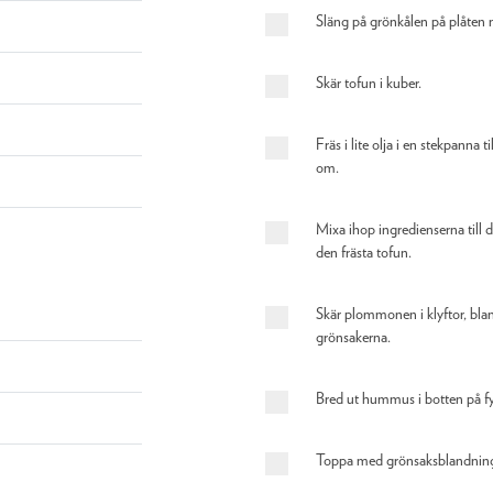
Släng på grönkålen på plåten n
Skär tofun i kuber.
Fräs i lite olja i en stekpanna ti
om.
Mixa ihop ingredienserna till
den frästa tofun.
Skär plommonen i klyftor, bla
grönsakerna.
Bred ut hummus i botten på fyr
Toppa med grönsaksblandninge