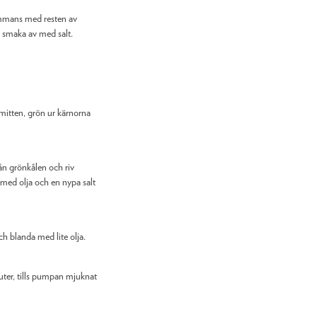
sammans med resten av
 smaka av med salt.
itten, grön ur kärnorna
n grönkålen och riv
 med olja och en nypa salt
 blanda med lite olja.
uter, tills pumpan mjuknat