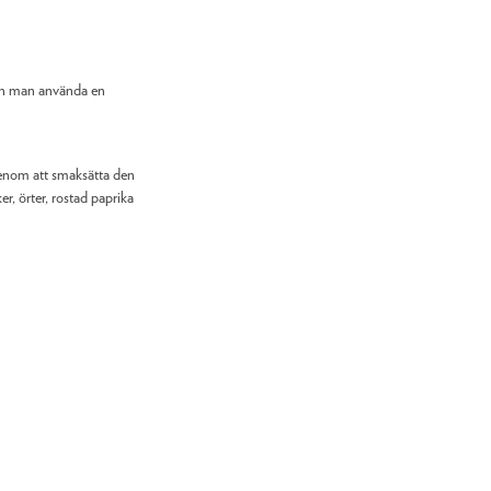
kan man använda en
enom att smaksätta den
r, örter, rostad paprika