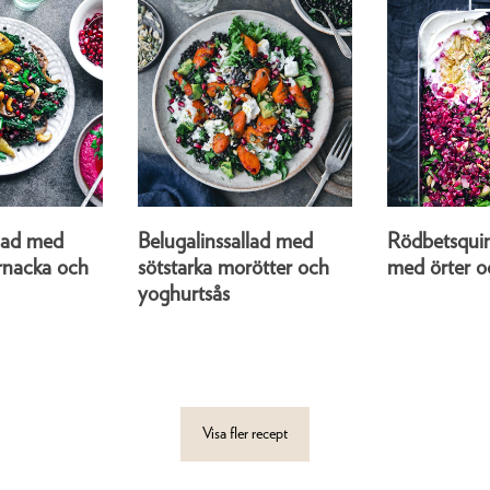
llad med
Belugalinssallad med
Rödbetsquin
ernacka och
sötstarka morötter och
med örter o
yoghurtsås
Visa fler recept