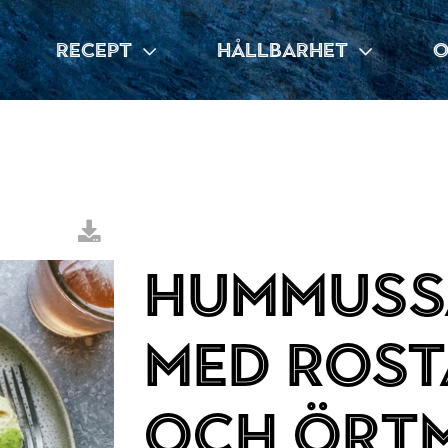
RECEPT
HÅLLBARHET
O
Hummuss
med rost
och ört