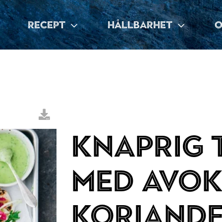
RECEPT
HÅLLBARHET
O
Knaprig 
med avok
koriand