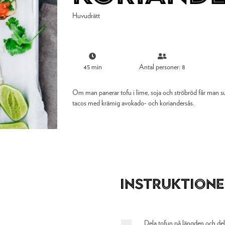
Huvudrätt
45 min
Antal personer: 8
Om man panerar tofu i lime, soja och ströbröd får man su
tacos med krämig avokado- och koriandersås.
Instruktione
Dela tofun på längden och dela