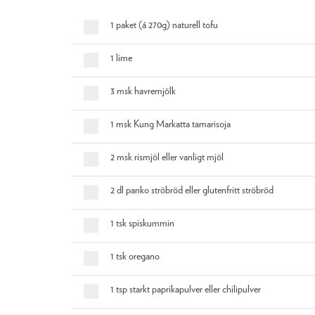
1 paket (á 270g) naturell tofu
1 lime
3 msk havremjölk
1 msk Kung Markatta tamarisoja
2 msk rismjöl eller vanligt mjöl
2 dl panko ströbröd eller glutenfritt ströbröd
1 tsk spiskummin
1 tsk oregano
1 tsp starkt paprikapulver eller chilipulver