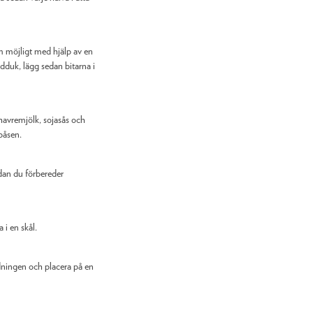
m möjligt med hjälp av en
duk, lägg sedan bitarna i
havremjölk, sojasås och
tpåsen.
dan du förbereder
i en skål.
ningen och placera på en