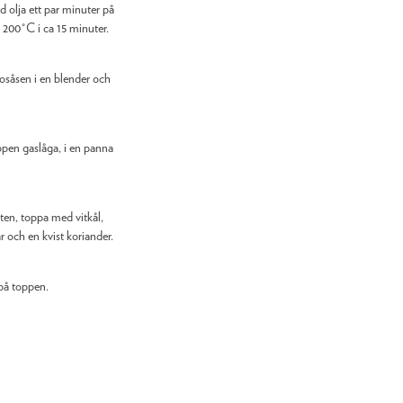
d olja ett par minuter på
å 200°C i ca 15 minuter.
dosåsen i en blender och
ppen gaslåga, i en panna
ten, toppa med vitkål,
r och en kvist koriander.
 på toppen.