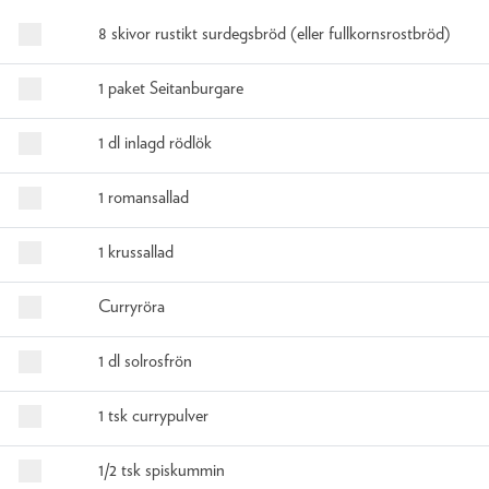
8 skivor rustikt surdegsbröd (eller fullkornsrostbröd)
1 paket Seitanburgare
1 dl inlagd rödlök
1 romansallad
1 krussallad
Curryröra
1 dl solrosfrön
1 tsk currypulver
1/2 tsk spiskummin