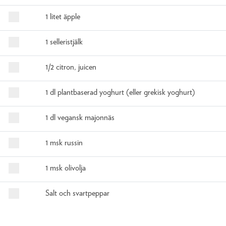
1 litet äpple
1 selleristjälk
1/2 citron, juicen
1 dl plantbaserad yoghurt (eller grekisk yoghurt)
1 dl vegansk majonnäs
1 msk russin
1 msk olivolja
Salt och svartpeppar