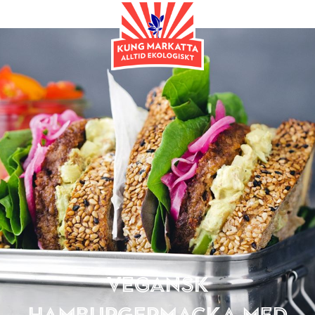
Huvudrätt
Vegansk
hamburgermacka med