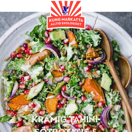
Huvudrätt
Krämig tahini-
sötpotatis &