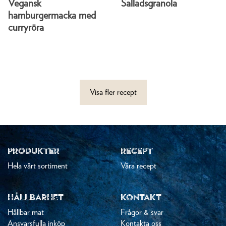
Vegansk
Salladsgranola
hamburgermacka med
curryröra
Visa fler recept
PRODUKTER
RECEPT
Hela vårt sortiment
Våra recept
HÅLLBARHET
KONTAKT
Hållbar mat
Frågor & svar
Ansvarsfulla inköp
Kontakta oss