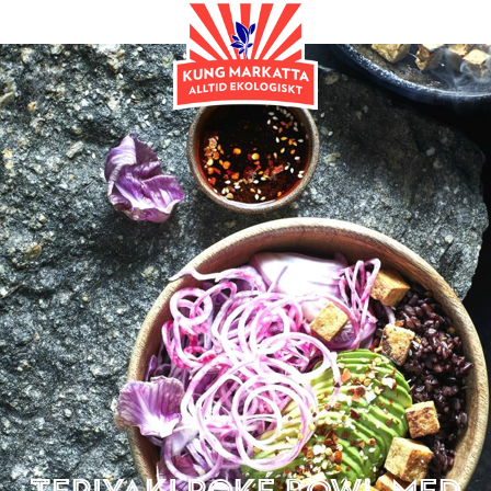
Huvudrätt
Teriyaki poké bowl med